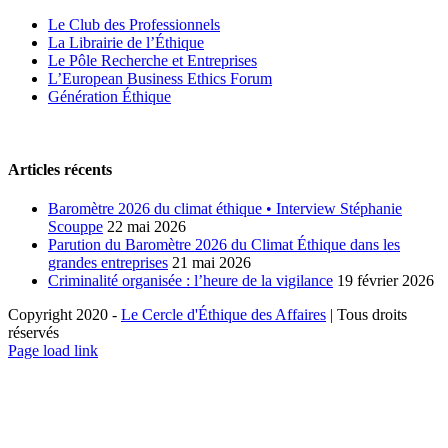
Le Club des Professionnels
La Librairie de l’Éthique
Le Pôle Recherche et Entreprises
L’European Business Ethics Forum
Génération Éthique
Articles récents
Baromètre 2026 du climat éthique • Interview Stéphanie
Scouppe
22 mai 2026
Parution du Baromètre 2026 du Climat Éthique dans les
grandes entreprises
21 mai 2026
Criminalité organisée : l’heure de la vigilance
19 février 2026
Copyright 2020 -
Le Cercle d'Éthique des Affaires
| Tous droits
réservés
LinkedIn
X
Page load link
Aller
en
haut