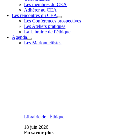
Les membres du CEA
Adhérer au CEA
Les rencontres du CEA
Les Conférences prospectives
Les Ateliers pratiques
La Librairie de l’éthique
Agenda
Les Marionnettistes
Librairie de l'Éthique
18 juin 2026
En savoir plus