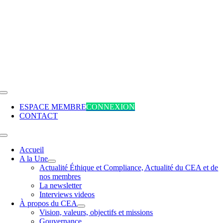
Passer
au
contenu
Toggle
Navigation
ESPACE MEMBRE
CONNEXION
CONTACT
Toggle
Navigation
Accueil
A la Une
Actualité Éthique et Compliance, Actualité du CEA et de
nos membres
La newsletter
Interviews videos
À propos du CEA
Vision, valeurs, objectifs et missions
Gouvernance