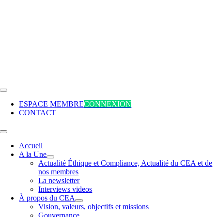
Passer
au
contenu
Toggle
Navigation
ESPACE MEMBRE
CONNEXION
CONTACT
Toggle
Navigation
Accueil
A la Une
Actualité Éthique et Compliance, Actualité du CEA et de
nos membres
La newsletter
Interviews videos
À propos du CEA
Vision, valeurs, objectifs et missions
Gouvernance