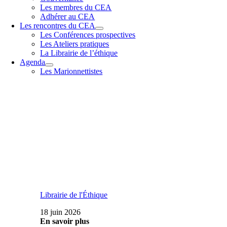
Les membres du CEA
Adhérer au CEA
Les rencontres du CEA
Les Conférences prospectives
Les Ateliers pratiques
La Librairie de l’éthique
Agenda
Les Marionnettistes
Librairie de l'Éthique
18 juin 2026
En savoir plus