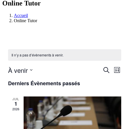
Online Tutor
Accueil
Online Tutor
Il n’y a pas d’évènements à venir.
À venir
Recherch
Navig
Recherche
Liste
de
et
Sélectionnez
vues
Derniers Évènements passés
une
navigatio
Évèn
date.
de
JUIL
vues
1
Évèneme
2026