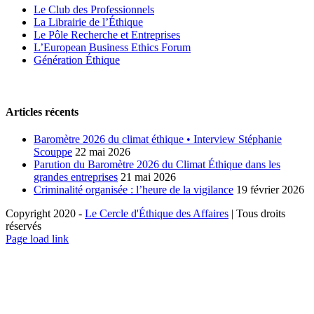
Le Club des Professionnels
La Librairie de l’Éthique
Le Pôle Recherche et Entreprises
L’European Business Ethics Forum
Génération Éthique
Articles récents
Baromètre 2026 du climat éthique • Interview Stéphanie
Scouppe
22 mai 2026
Parution du Baromètre 2026 du Climat Éthique dans les
grandes entreprises
21 mai 2026
Criminalité organisée : l’heure de la vigilance
19 février 2026
Copyright 2020 -
Le Cercle d'Éthique des Affaires
| Tous droits
réservés
LinkedIn
X
Page load link
Aller
en
haut